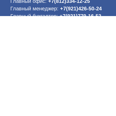
Главный офис:
+7(812)334-12-25
Главный менеджер:
+7(921)426-50-24
Главный бухгалтер:
+7(921)779-16-52
E-mail:
info@vi-tok.ru
Адрес:
Ленинградская область,
Ломоносовский район, Аннинское
городское поселение,
промышленная зона Пески.