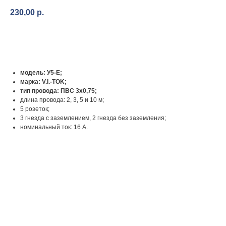
230,00
р.
КУПИТЬ
модель: У5-Е;
марка: V.I.-TOK;
тип провода: ПВС 3х0,75;
длина провода: 2, 3, 5 и 10 м;
5 розеток;
3 гнезда с заземлением, 2 гнезда без заземления;
номинальный ток: 16 А.