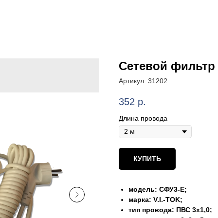
Сетевой фильтр
Артикул:
31202
352
р.
Длина провода
КУПИТЬ
модель: СФУ3-Е;
марка: V.I.-TOK;
тип провода: ПВС 3х1,0;